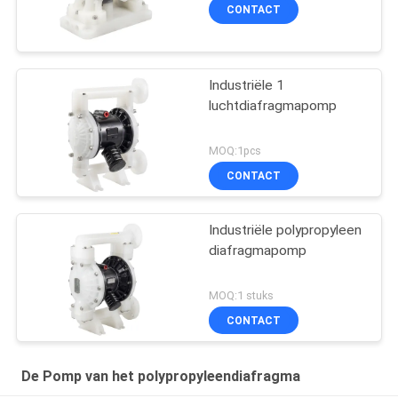
de Klep van de de Stijl
CONTACT
niet Terugkeer
Industriële 1
luchtdiafragmapomp
MOQ:1pcs
CONTACT
Industriële polypropyleen
diafragmapomp
MOQ:1 stuks
CONTACT
De Pomp van het polypropyleendiafragma