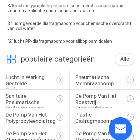
3/8 inch polypropleen pneumatische membraanpomp voor
zuur- en alkalische chemische vloeistoffen
3 "luchtgevoerde diafragmapomp voor chemische overdracht
van vuil water
"2" lucht PP-diafragmapomp voor sliboplosmiddelen
populaire categorieën
Alle
Lucht In Werking 
Pneumatische 
Gestelde 
Membraanpomp
Diafragmapomp
Sanitaire 
De Pomp Van Het 
Pneumatische 
Roestvrij 
Diafragmapomp
Staaldiafragma
De Pomp Van Het 
Plastic 
Polypropyleendiafragma
Diafragmapomp
De Pomp Van Het 
De Pomp Van Het 
Aluminiumdiafragma
Motordiafragma