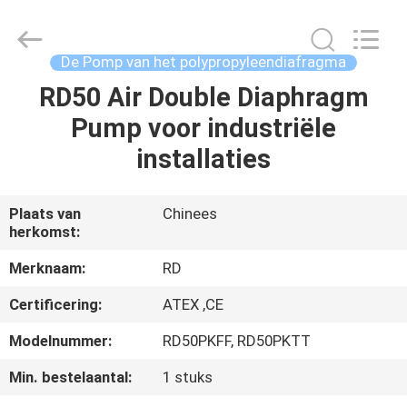
SHANGHAI
RUDI
FLUID
CONVEYOR
CO.,
De Pomp van het polypropyleendiafragma
LTD.
All
RD50 Air Double Diaphragm
THUIS
Rights
Reserved.
Pump voor industriële
PRODUCTEN
installaties
VIDEOS
Plaats van
Chinees
herkomst:
OVER
Merknaam:
RD
ONS
Certificering:
ATEX ,CE
Modelnummer:
RD50PKFF, RD50PKTT
FABRIEKSREIS
Min. bestelaantal:
1 stuks