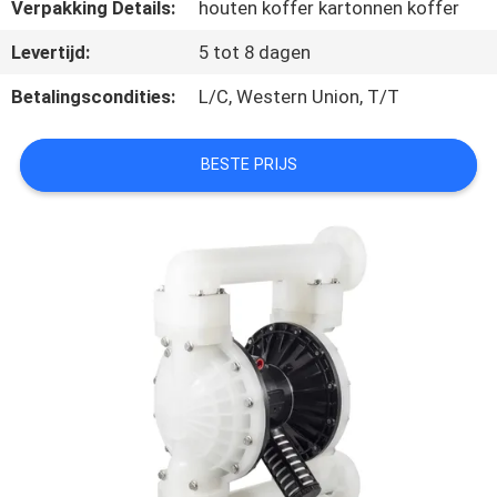
KWALITEITSCONTROLE
Verpakking Details:
houten koffer kartonnen koffer
Levertijd:
5 tot 8 dagen
CONTACTEER
Betalingscondities:
L/C, Western Union, T/T
ONS
BESTE PRIJS
NIEUWS
ALLE
GEVALLEN
VRAAG
EEN
OFFERTE
AAN