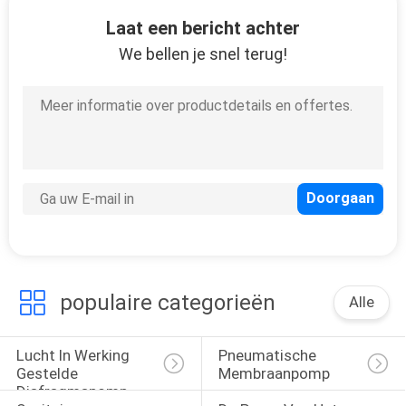
KWALITEITSCONTROLE
Laat een bericht achter
We bellen je snel terug!
CONTACTEER
4
ONS
Sanitaire
pneumatische
NIEUWS
diafragmapomp
ALLE
GEVALLEN
4
VRAAG
populaire categorieën
Alle
De Pomp van het
EEN
roestvrij
Lucht In Werking 
Pneumatische 
OFFERTE
Gestelde 
Membraanpomp
staaldiafragma
AAN
Diafragmapomp