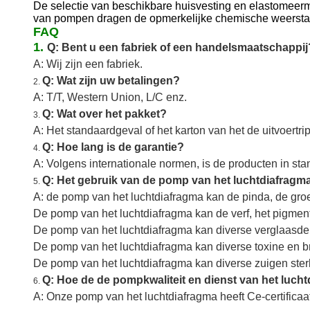
De selectie van beschikbare huisvesting en elastomeer
van pompen dragen de opmerkelijke chemische weerstand 
FAQ
1.
Q: Bent u een fabriek of een handelsmaatschappij
A: Wij zijn een fabriek.
Q: Wat zijn uw betalingen?
2.
A: T/T, Western Union, L/C enz.
Q: Wat over het pakket?
3.
A: Het standaardgeval of het karton van het de uitvoertrip
Q: Hoe lang is de garantie?
4.
A: Volgens internationale normen, is de producten in sta
Q: Het gebruik van de pomp van het luchtdiafragma
5.
A: de pomp van het luchtdiafragma kan de pinda, de groe
De pomp van het luchtdiafragma kan de verf, het pigment,
De pomp van het luchtdiafragma kan diverse verglaasde
De pomp van het luchtdiafragma kan diverse toxine en br
De pomp van het luchtdiafragma kan diverse zuigen sterke
Q: Hoe de de pompkwaliteit en dienst van het luch
6.
A: Onze pomp van het luchtdiafragma heeft Ce-certifica