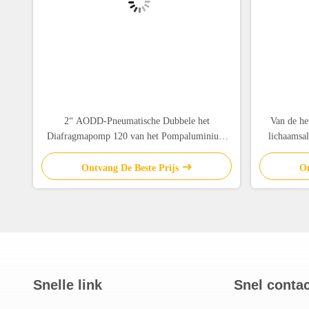
2“ AODD-Pneumatische Dubbele het
Van de h
Diafragmapomp 120 van het Pompaluminium
lichaamsa
de Grote Stroom van Psi
Ontvang De Beste Prijs
On
Snelle link
Snel conta