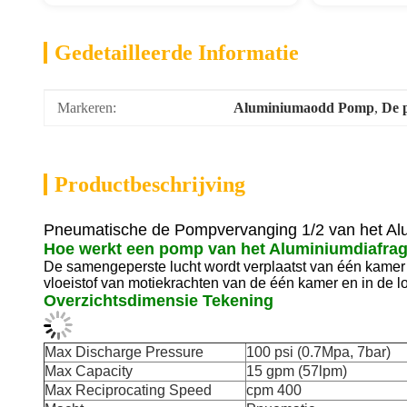
Gedetailleerde Informatie
Markeren:
Aluminiumaodd Pomp
, 
De 
Productbeschrijving
Pneumatische de Pompvervanging 1/2 van het A
Hoe werkt een pomp van het Aluminiumdiafra
De samengeperste lucht wordt verplaatst van één kamer
vloeistof van motiekrachten van de één kamer en in de los
Overzichtsdimensie Tekening
Max Discharge Pressure
100 psi (0.7Mpa, 7bar)
Max Capacity
15 gpm (57lpm)
Max Reciprocating Speed
cpm 400