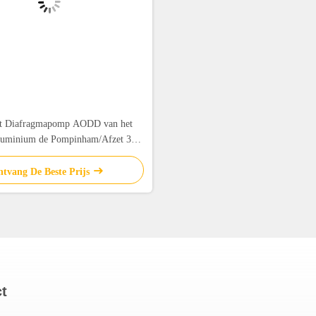
et Diafragmapomp AODD van het
luminium de Pompinham/Afzet 3“
1022 Lpm
tvang De Beste Prijs
ct