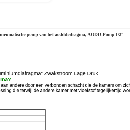
pneumatische pomp van het aodddiafragma
, 
AODD-Pomp 1/2“
luminiumdiafragma“ Zwakstroom Lage Druk
gma?
 aan andere door een verbonden schacht die de kamers om zich 
sing die terwijl de andere kamer met vloeistof tegelijkertijd wo