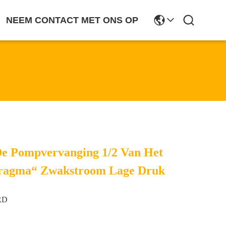
NEEM CONTACT MET ONS OP
De Pompvervanging 1/2 Van Het
ragma“ Zwakstroom Lage Druk
RD