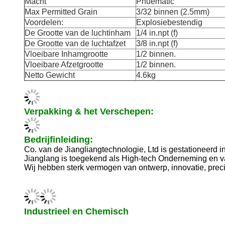
Macht
Pnuematic
Max Permitted Grain
3/32 binnen (2.5mm)
Voordelen:
Explosiebestendig
De Grootte van de luchtinham
1/4 in.npt (f)
De Grootte van de luchtafzet
3/8 in.npt (f)
Vloeibare Inhamgrootte
1/2 binnen.
Vloeibare Afzetgrootte
1/2 binnen.
Netto Gewicht
4.6kg
Verpakking & het Verschepen:
Bedrijfinleiding:
Co. van de Jiangliangtechnologie, Ltd is gestationeerd 
Jianglang is toegekend als High-tech Onderneming en van
Wij hebben sterk vermogen van ontwerp, innovatie, prec
Industrieel en Chemisch