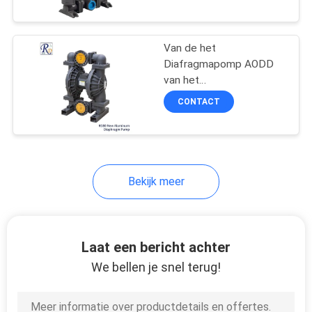
KWALITEITSCONTROLE
CONTACTEER
Van de het
Diafragmapomp AODD
ONS
van het
lichaamsaluminium de
CONTACT
Pompinham/Afzet 3“
NIEUWS
1022 Lpm
ALLE
Bekijk meer
GEVALLEN
VRAAG
Laat een bericht achter
EEN
We bellen je snel terug!
OFFERTE
AAN