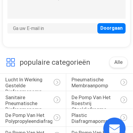
SITEMAP
PRIVACY
POLICY
populaire categorieën
Alle
Lucht In Werking 
Pneumatische 
Gestelde 
Membraanpomp
Diafragmapomp
Sanitaire 
De Pomp Van Het 
Pneumatische 
Roestvrij 
Diafragmapomp
Staaldiafragma
De Pomp Van Het 
Plastic 
Polypropyleendiafragma
Diafragmapomp
De Pomp Van Het 
De Pomp Van Het 