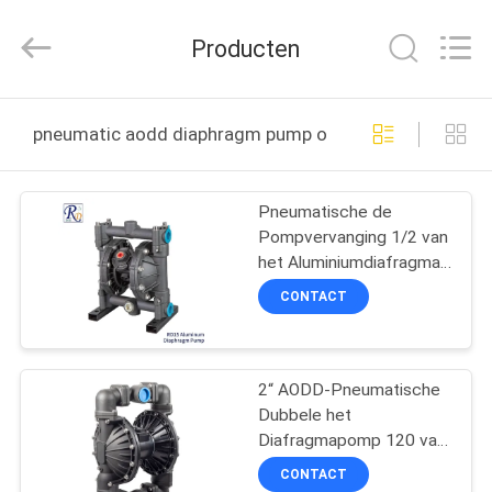
SHANGHAI
RUDI
FLUID
Producten
CONVEYOR
CO.,
LTD.
All
THUIS
Rights
Reserved.
pneumatic aodd diaphragm pump online fabricage
PRODUCTEN
Pneumatische de
Pompvervanging 1/2 van
VIDEOS
het Aluminiumdiafragma“
Zwakstroom Lage Druk
CONTACT
OVER
ONS
2“ AODD-Pneumatische
Dubbele het
FABRIEKSREIS
Diafragmapomp 120 van
het Pompaluminium de
CONTACT
Grote Stroom van Psi